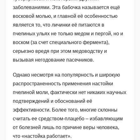
m
заболеваниями. Эта бабочка называется ещё
i
восковой молью, и главной её особенностью
n
является то, что личинки её питаются в
пчелиных ульях не только медом и пергой, но и
воском (за счет специального фермента),
серьезно вредя при этом медоводству и
вызывая негодование пасечников.
Однако несмотря на популярность и широкую
распространенность применения настойки
пчелиной моли, фактически нет никаких научных
подтверждений и обоснований её
эффективности. Более того, многие склонны
считать ее средством-плацебо – избавляющим
от болезней лишь по причине веры человека,
что «настойка работает».