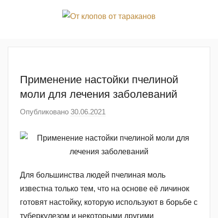
Перейти
к
От
Избавляемся
содержимому
от
вредителей
клопов
Применение настойки пчелиной
от
моли для лечения заболеваний
тараканов
Опубликовано
30.06.2021
а
в
т
о
р
о
Для большинства людей пчелиная моль
м
известна только тем, что на основе её личинок
a
готовят настойку, которую используют в борьбе с
d
туберкулезом и некоторыми другими